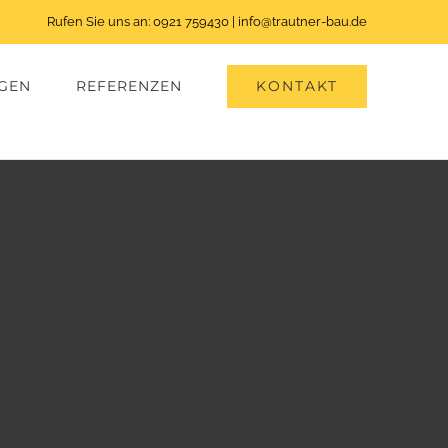
Rufen Sie uns an:
0921 759430
|
info@trautner-bau.de
KONTAKT
NGEN
REFERENZEN