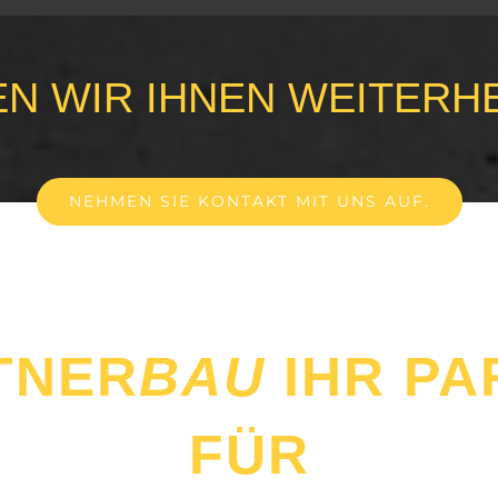
N WIR IHNEN WEITERH
NEHMEN SIE KONTAKT MIT UNS AUF.
TNER
BAU
IHR PA
FÜR