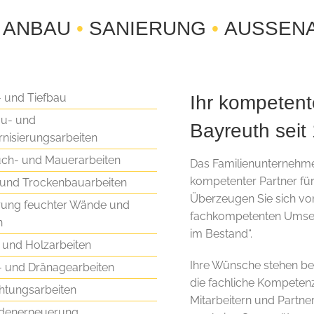
ANBAU
•
SANIERUNG
•
AUSSEN
 und Tiefbau
Ihr kompetent
u- und
Bayreuth seit
nisierungsarbeiten
ch- und Mauerarbeiten
Das Familienunternehmen
kompetenter Partner fü
 und Trockenbauarbeiten
Überzeugen Sie sich von
rung feuchter Wände und
fachkompetenten Umset
n
im Bestand“.
- und Holzarbeiten
Ihre Wünsche stehen bei
- und Dränagearbeiten
die fachliche Kompeten
htungsarbeiten
Mitarbeitern und Partnern
denerneuerung