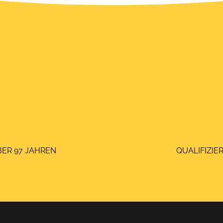
vor Ort, erstellen einen
Lösungsvorschlag und
zen ihn dann fachgerecht
und qualitativ um.
ÜBER 97 JAHREN
QUALIFIZIER